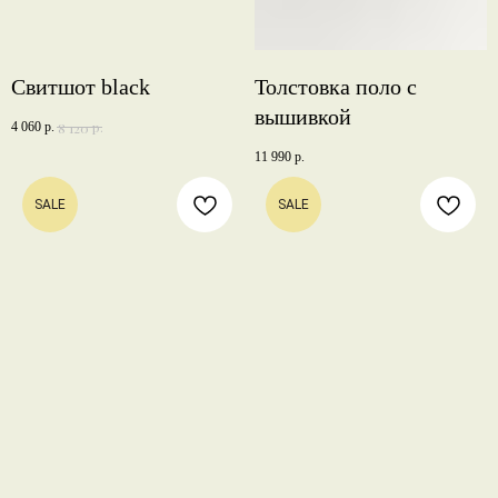
Свитшот black
Толстовка поло с
вышивкой
р.
8 120
4 060
р.
11 990
р.
SALE
SALE