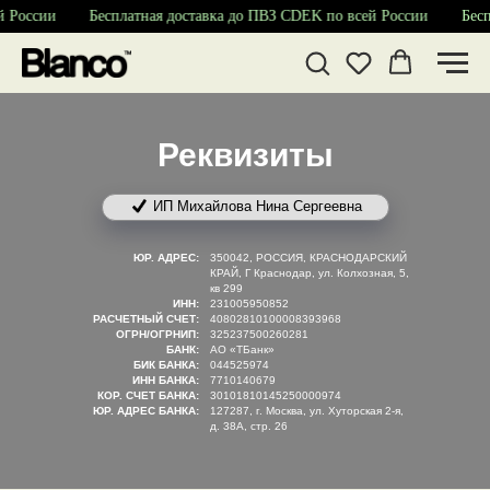
й России
Бесплатная доставка до ПВЗ CDEK по всей России
Бесп
Реквизиты
ИП Михайлова Нина Сергеевна
ЮР. АДРЕС:
350042, РОССИЯ, КРАСНОДАРСКИЙ
КРАЙ, Г Краснодар, ул. Колхозная, 5,
кв 299
ИНН:
231005950852
РАСЧЕТНЫЙ СЧЕТ:
40802810100008393968
ОГРН/ОГРНИП:
325237500260281
БАНК:
АО «ТБанк»
БИК БАНКА:
044525974
ИНН БАНКА:
7710140679
КОР. СЧЕТ БАНКА:
30101810145250000974
ЮР. АДРЕС БАНКА:
127287, г. Москва, ул. Хуторская 2-я,
д. 38А, стр. 26