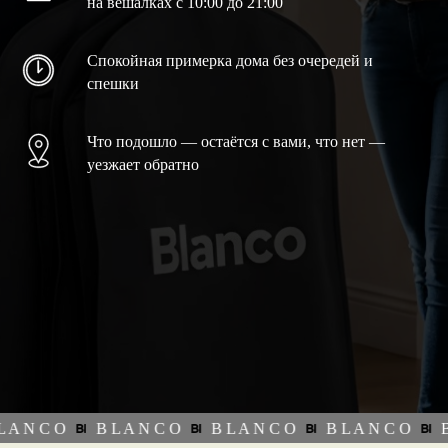
на вешалках с 10:00 до 21:00
Спокойная примерка дома без очередей и
спешки
Что подошло — остаётся с вами, что нет —
уезжает обратно
A N C O
B L A N C O
B L A N C O
B L A N C O
B 