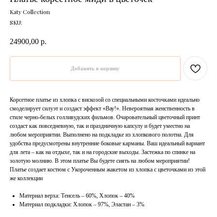
Katy Collection
SKU:
24900,00
р.
Добавить в корзину
Корсетное платье из хлопка с вискозой со специальными косточками идеально
смоделирует силуэт и создаст эффект «Вау!». Невероятная женственность в
стиле черно-белых голливудских фильмов. Очаровательный цветочный принт
создаст как повседневную, так и праздничную капсулу и будет уместно на
любом мероприятии. Выполнено на подкладке из хлопкового полотна. Для
удобства предусмотрены внутренние боковые карманы. Ваш идеальный вариант
для лета – как на отдыхе, так и на городские выходы. Застежка по спинке на
золотую молнию. В этом платье Вы будете сиять на любом мероприятии!
Платье создает костюм с Укороченным жакетом из хлопка с цветочками из этой
же коллекции
Материал верха: Тенсель – 60%, Хлопок – 40%
Материал подкладки: Хлопок – 97%, Эластан – 3%