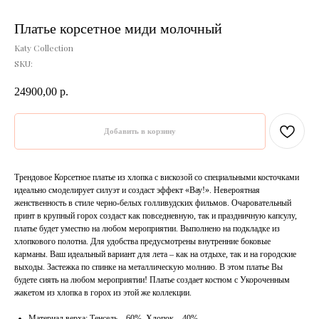
Платье корсетное миди молочный
Katy Collection
SKU:
24900,00
р.
Добавить в корзину
Трендовое Корсетное платье из хлопка с вискозой со специальными косточками
идеально смоделирует силуэт и создаст эффект «Вау!». Невероятная
женственность в стиле черно-белых голливудских фильмов. Очаровательный
принт в крупный горох создаст как повседневную, так и праздничную капсулу,
платье будет уместно на любом мероприятии. Выполнено на подкладке из
хлопкового полотна. Для удобства предусмотрены внутренние боковые
карманы. Ваш идеальный вариант для лета – как на отдыхе, так и на городские
выходы. Застежка по спинке на металлическую молнию. В этом платье Вы
будете сиять на любом мероприятии! Платье создает костюм с Укороченным
жакетом из хлопка в горох из этой же коллекции.
Материал верха: Тенсель – 60%, Хлопок – 40%